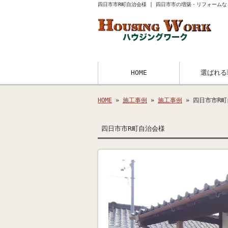
四日市市R町自治会様 | 四日市市の増築・リフォーム
HOME
選ばれる
HOME
»
施工事例
»
施工事例
» 四日市市R
四日市市R町自治会様